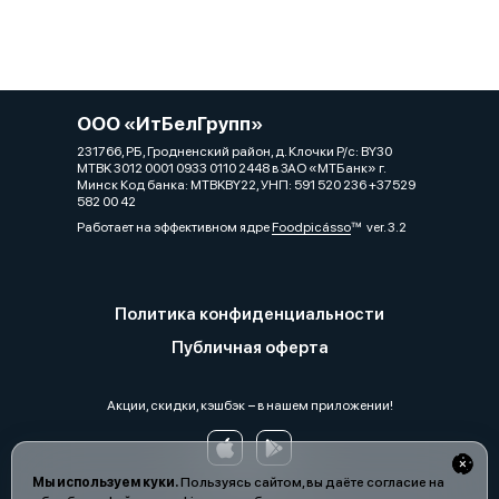
ООО «ИтБелГрупп»
231766, РБ, Гродненский район, д. Клочки Р/с: BY30
MTBK 3012 0001 0933 0110 2448 в ЗАО «МТБанк» г.
Минск Код банка: MTBKBY22, УНП: 591 520 236 +37529
582 00 42
Работает на эффективном ядре
Foodpicásso
ver. 3.2
Политика конфиденциальности
Публичная оферта
Акции, скидки, кэшбэк − в нашем приложении!
Мы используем куки.
Пользуясь сайтом, вы даёте согласие на