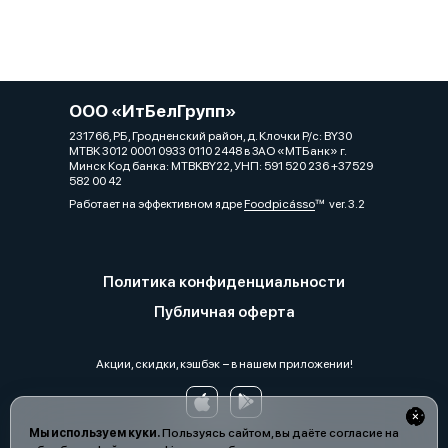
ООО «ИтБелГрупп»
231766, РБ, Гродненский район, д. Клочки Р/с: BY30
MTBK 3012 0001 0933 0110 2448 в ЗАО «МТБанк» г.
Минск Код банка: MTBKBY22, УНП: 591 520 236 +37529
582 00 42
Работает на эффективном ядре
Foodpicásso
ver. 3.2
Политика конфиденциальности
Публичная оферта
Акции, скидки, кэшбэк − в нашем приложении!
Мы используем куки.
Пользуясь сайтом, вы даёте согласие на