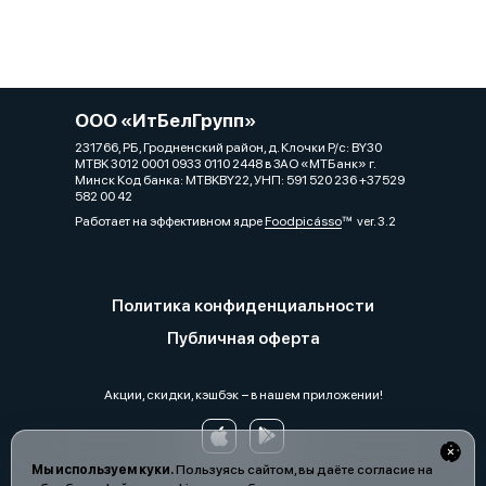
ООО «ИтБелГрупп»
231766, РБ, Гродненский район, д. Клочки Р/с: BY30
MTBK 3012 0001 0933 0110 2448 в ЗАО «МТБанк» г.
Минск Код банка: MTBKBY22, УНП: 591 520 236 +37529
582 00 42
Работает на эффективном ядре
Foodpicásso
ver. 3.2
Политика конфиденциальности
Публичная оферта
Акции, скидки, кэшбэк − в нашем приложении!
Мы используем куки.
Пользуясь сайтом, вы даёте согласие на