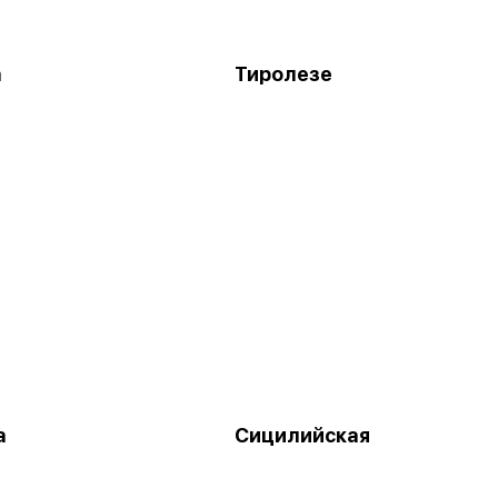
а
Тиролезе
а
Сицилийская