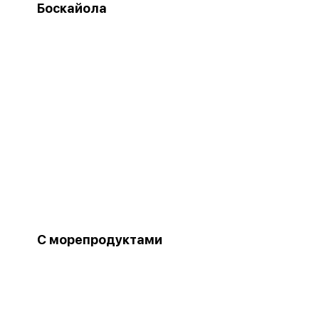
Боскайола
С морепродуктами