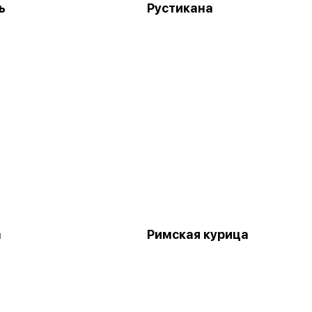
ь
Рустикана
а
Римская курица