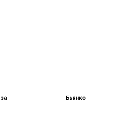
еза
Бьянко