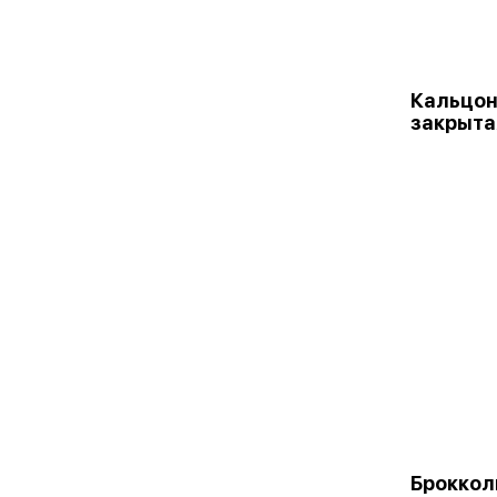
Кальцон
закрыта
Броккол