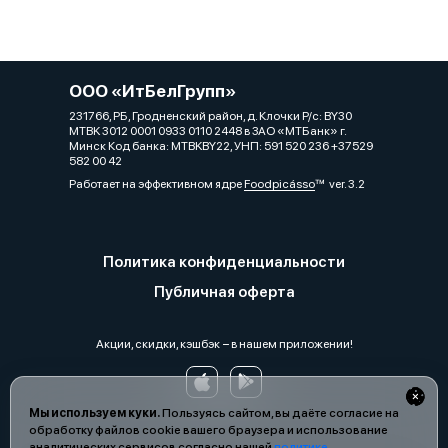
ООО «ИтБелГрупп»
231766, РБ, Гродненский район, д. Клочки Р/с: BY30
MTBK 3012 0001 0933 0110 2448 в ЗАО «МТБанк» г.
Минск Код банка: MTBKBY22, УНП: 591 520 236 +37529
582 00 42
Работает на эффективном ядре
Foodpicásso
ver. 3.2
Политика конфиденциальности
Публичная оферта
Акции, скидки, кэшбэк − в нашем приложении!
Мы используем куки.
Пользуясь сайтом, вы даёте согласие на
обработку файлов cookie вашего браузера и использование
аналитических сервисов согласно нашей
политике